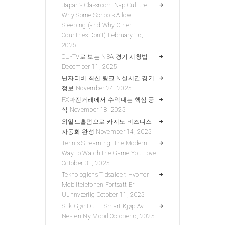
Japan’s Classroom Nap Culture:
Why Some Schools Allow
Sleeping (and Why Other
Countries Don’t)
February 16,
2026
CU-TV로 보는 NBA 경기 시청법
December 11, 2025
닌자티비 최신 링크 & 실시간 경기
정보
November 24, 2025
FX마진거래에서 수익내는 핵심 공
식
November 18, 2025
와일드홀덤으로 카지노 비즈니스
자동화 완성
November 14, 2025
Tennis Streaming: The Modern
Way to Watch the Game You Love
October 31, 2025
Teknologiens Tidsalder: Hvorfor
Mobiltelefonen Fortsatt Er
Uunnværlig
October 11, 2025
Slik Gjør Du Et Smart Kjøp Av
Nesten Ny Mobil
October 6, 2025