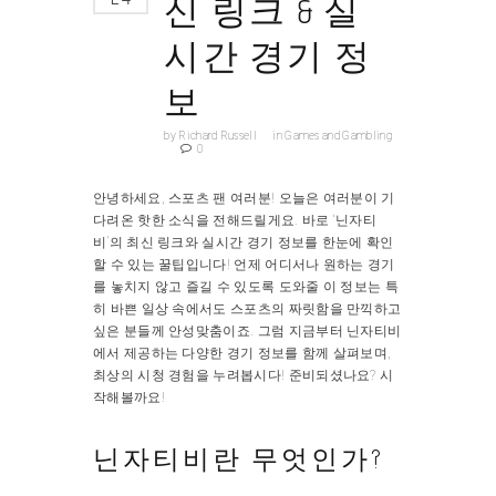
신 링크 & 실
시간 경기 정
보
by
Richard Russell
in
Games and Gambling
0
안녕하세요, 스포츠 팬 여러분! 오늘은 여러분이 기
다려온 핫한 소식을 전해드릴게요. 바로 ‘닌자티
비’의 최신 링크와 실시간 경기 정보를 한눈에 확인
할 수 있는 꿀팁입니다! 언제 어디서나 원하는 경기
를 놓치지 않고 즐길 수 있도록 도와줄 이 정보는 특
히 바쁜 일상 속에서도 스포츠의 짜릿함을 만끽하고
싶은 분들께 안성맞춤이죠. 그럼 지금부터 닌자티비
에서 제공하는 다양한 경기 정보를 함께 살펴보며,
최상의 시청 경험을 누려봅시다! 준비되셨나요? 시
작해볼까요!
닌자티비란 무엇인가?