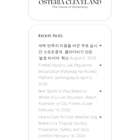
Recent Posts
새벽 반죽의 리듬을 바꾼 무료 실시
간 스포츠중계, 콜라티비가 만든
‘발효 타이머’ 혁신
August 6, 2026
Fireball Kasyno: Jak Regularne
Aktualizacje Wpływają Na Rozwój
Platform Gamingowych
April 6,
2026
Best Sports to Play Based on
Where You Live: Mountain, Beach,
Riverside, or City Fitness Guide
February 16, 2026
How to Care for Cold-Weather Dog
Breeds in a Tropical Country:
Preparation, Safety, and Daily
Comfort
February 16, 2026